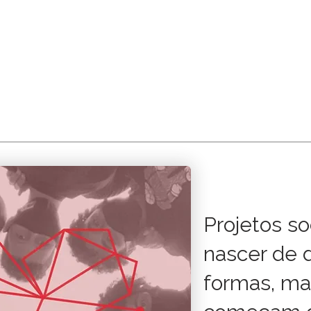
Cursos & Viagens
Para empresas
Participe da Base
Nossa
Projetos s
nascer de 
formas, ma