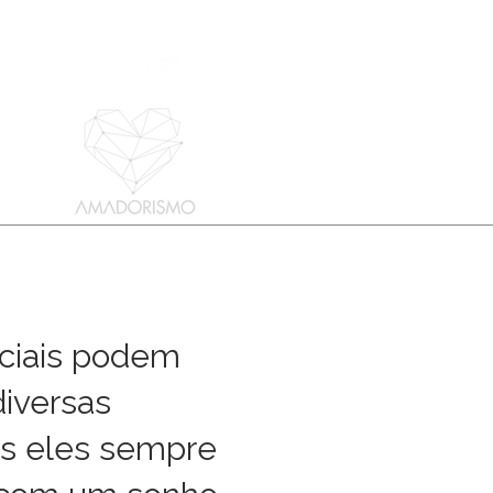
 casa
More
ociais podem
diversas
s eles sempre