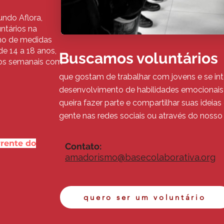
undo Aflora,
ntários na
no de medidas
e 14 a 18 anos,
Buscamos voluntários
ros semanais com
que gostam de trabalhar com jovens e se i
desenvolvimento de habilidades emocionais
queira fazer parte e compartilhar suas ideia
gente nas redes sociais ou através do nosso 
rente do
Contato:
amadorismo@basecolaborativa.org
quero ser um voluntário