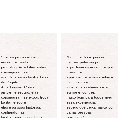
"Foi um processo de 8
"Bom, venho expressar
encontros muito
minhas palavras por
produtivo. As adolescentes
aqui. Amei os encontros por
conseguiram se
quais nós
vincular com as facilitadoras
aprendemos a nos conhecer.
do Projeto
Como somos
Amadorismo. Com o
jovens não sabemos e aqui
ambiente seguro, elas
eu me encontrei,
conseguiram se expor, trocar
muito bom para todos viver
bastante sobre
essa experiência,
elas e as suas histórias,
espero que deixa marca por
confiando nas
várias pessoas
facilitadoras. Tudo fluiu a
isso tudo."