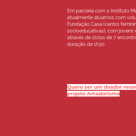
Em parceria com o Instituto M
atualmente atuamos com volu
Fundação Casa (centro femini
socioeducativas), com jovens d
através de ciclos de 7 encont
duração de 1h30.
Quero ser um doador recor
projeto Amadorismo