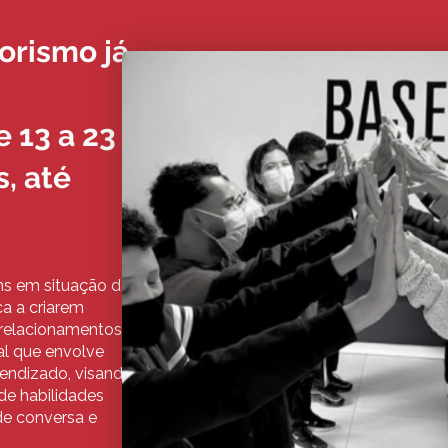
orismo já
 13 a 23
s, até
ns em situação de
a a criarem
 relacionamentos
al que envolve
rendizado, visando
e habilidades
de conversa e