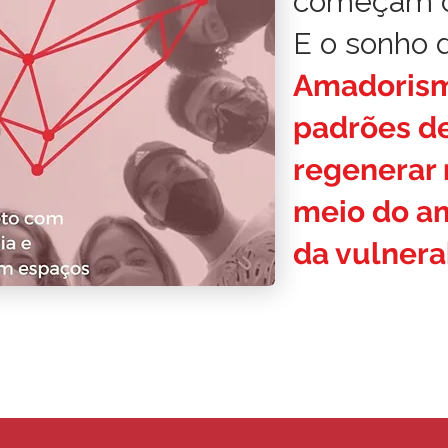
começam c
E o sonho 
Amadoris
padrões de
regenerar 
meio do am
da vulnera