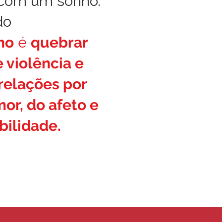
om um sonho.
do
mo
é
quebrar
 violência e
relações por
or, do afeto e
bilidade.