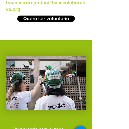
financeirorejuntar@basecolaborati
va.org
Quero ser voluntário