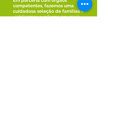
Em parceria com órgãos
competentes, fazemos uma
cuidadosa seleção de famílias
e
viabilizamos a reforma por meio
de captação de recursos,
incluindo materiais e utensílios
reutilizáveis em bom estado,
além da mobilização de
voluntários para
entrega de uma
moradia digna
. O trabalho é
realizado com
pré-obra
especializada e mutirão.
Nossa equipe é formada por
voluntários que atuam nas áreas
de projetos, logística, obras,
financeiro, compras, alimentação,
parcerias, comunicação, apoio à
família e voluntários.
Vista seu
capacete verde e faça parte
desse time!