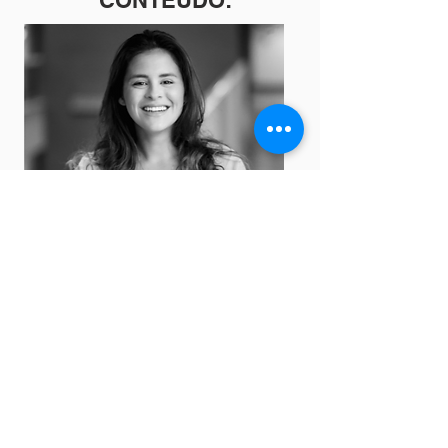
CONTEÚDO:
CINDY
CARBONAR
I
Diretora Executiva da Base Colaborativa.
Facilitadora de Comunicação Não-
Violenta, chegando em 1800 pessoas em
mais de 260 horas de facilitação.Ouvidora
certificada pela Associação Brasileira de
Ouvidores desde 2012. Palestrante do
TEDx Pinheiros sobre futuro do trabalho
em 2018. Professora de Liderança