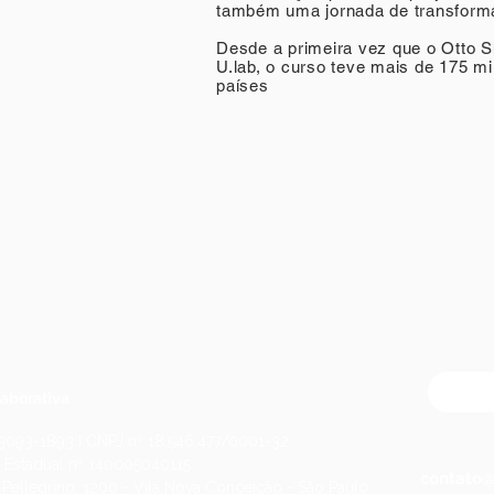
também uma jornada de transforma
Desde a primeira vez que o Otto 
U.lab, o curso teve mais de 175 mi
países
aborativa
 93093-1893 I CNPJ nº 18.546.477/0001-32
o Estadual nº 140005040115
contato@
o Pellegrino, 1200 - Vila Nova Conceição - São Paulo