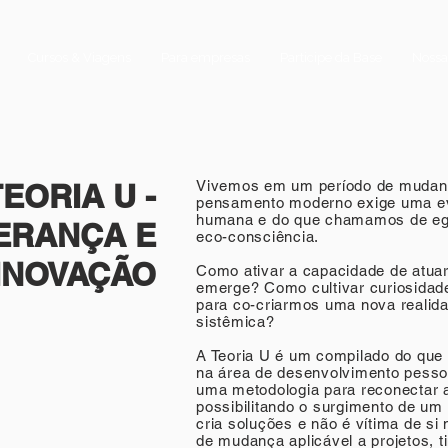
Cursos & Viagens
Para empresas
Participe da Base
Nossa
TEORIA U -
Vivemos em um período de mudan
pensamento moderno exige uma ev
humana e do que chamamos de ego
ERANÇA E
eco-consciência.
INOVAÇÃO
Como ativar a capacidade de atuar 
emerge? Como cultivar curiosida
para co-criarmos uma nova realida
sistêmica?
A Teoria U é um compilado do que
na área de desenvolvimento pessoa
uma metodologia para reconectar a
possibilitando o surgimento de um
cria soluções e não é vítima de s
de mudança aplicável a projetos, 