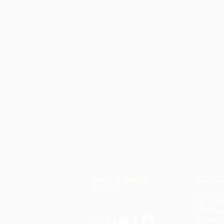
NOSSAS REDES
Base Col
SOCIAIS
+55 (11)
Inscriçã
Av. Héli