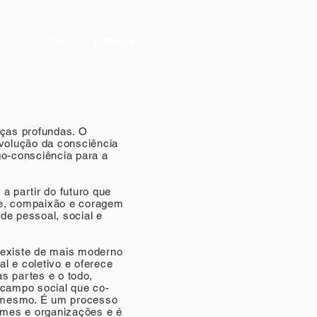
 casa
More
ças profundas. O
olução da consciência
-consciência para a
a partir do futuro que
de, compaixão e coragem
de pessoal, social e
 existe de mais moderno
l e coletivo e oferece
s partes e o todo,
 campo social que co-
i mesmo. É um processo
times e organizações e é